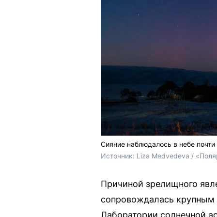
Сияние наблюдалось в небе почти
Источник: 
Liza Medvedeva / «Поля
Причиной зрелищного явле
сопровождалась крупным 
Лаборатории солнечной ас