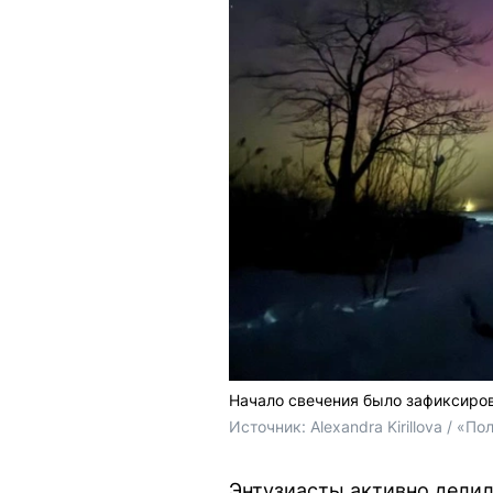
Начало свечения было зафиксиров
Источник: 
Alexandra Kirillova / «
Энтузиасты активно делил