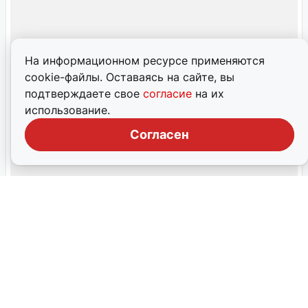
В Иркутске ожидаются аномально
На информационном ресурсе применяются
сильные морозы
cookie-файлы. Оставаясь на сайте, вы
По данным синоптиков, предстоящая ночь в Иркутске
подтверждаете свое
согласие
на их
будет холоднее предыдущей, с температурами ниже -40
использование.
градусов.
Согласен
19 января, 2026, 07:03
16