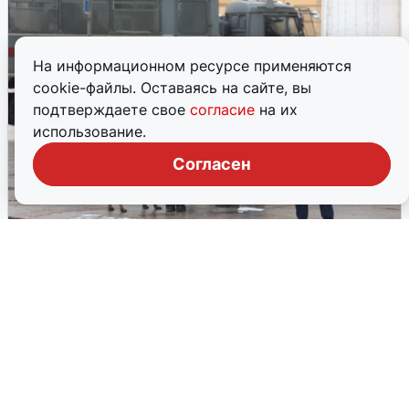
На информационном ресурсе применяются
cookie-файлы. Оставаясь на сайте, вы
подтверждаете свое
согласие
на их
использование.
Согласен
Омбудсмен: Иркутской области
рассылают фейки о терактах в
школах
Правоохранительные органы Иркутска проводят
проверку по факту рассылки ложных сообщений о
терактах в учебных заведениях. Об этом сообщила
уполномоченный по правам ребёнка в регионе Татьяна
Афанасьева.