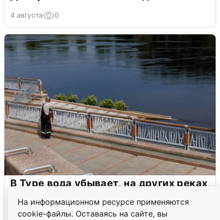
4 августа
0
В Туре вода убывает, на других реках
области прибывает
На информационном ресурсе применяются
cookie-файлы. Оставаясь на сайте, вы
4 августа
0