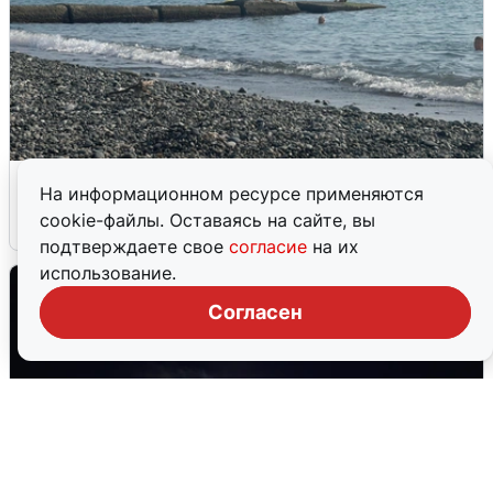
Сирены в Сочи: новая угроза БПЛА
На информационном ресурсе применяются
cookie-файлы. Оставаясь на сайте, вы
6 августа
0
подтверждаете свое
согласие
на их
использование.
Согласен