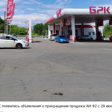
К появились объявления о прекращении продажи АИ-92 с 29 ию
ти»