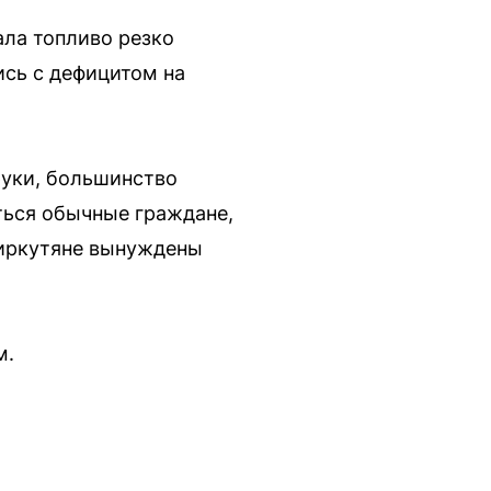
ала топливо резко
сь с дефицитом на
руки, большинство
ться обычные граждане,
о иркутяне вынуждены
м.