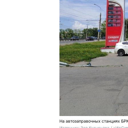
На автозаправочных станциях БР
Источник: 
Зоя Кузнецова / «ИрСи