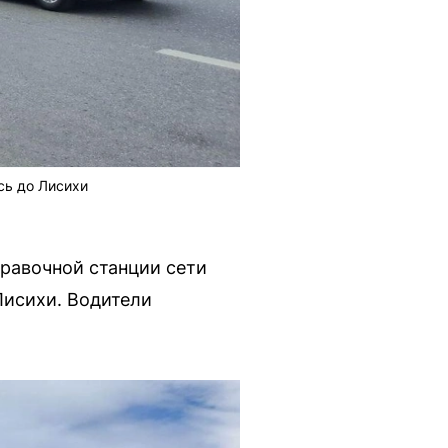
сь до Лисихи
правочной станции сети
Лисихи. Водители