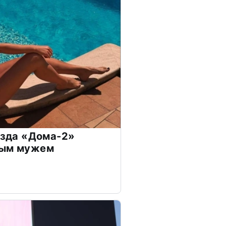
везда «Дома-2»
дым мужем