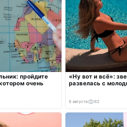
льник: пройдите
«Ну вот и всё»: з
 котором очень
развелась с моло
6 августа
62