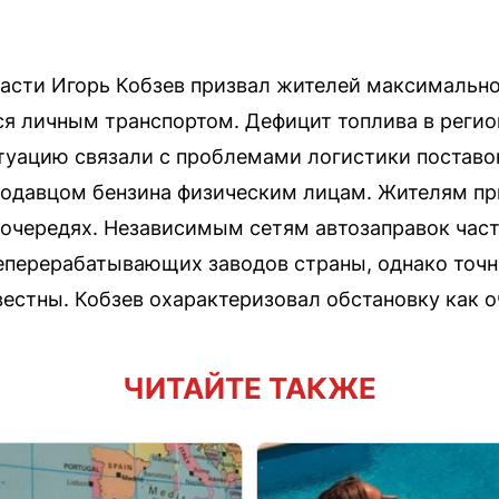
асти Игорь Кобзев призвал жителей максимальн
ся личным транспортом. Дефицит топлива в реги
туацию связали с проблемами логистики поставок
родавцом бензина физическим лицам. Жителям пр
 очередях. Независимым сетям автозаправок час
еперерабатывающих заводов страны, однако точн
звестны. Кобзев охарактеризовал обстановку как 
ЧИТАЙТЕ ТАКЖЕ