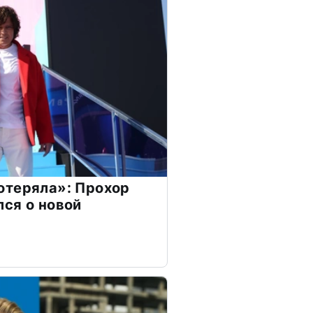
отеряла»: Прохор
ся о новой