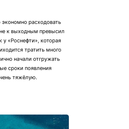
о экономно расходовать
оне к выходным превысил
 у «Роснефти», которая
иходится тратить много
тично начали отгружать
ые сроки появления
очень тяжёлую.