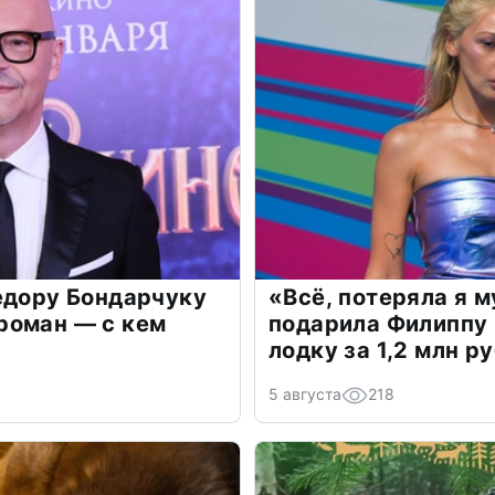
едору Бондарчуку
«Всё, потеряла я 
роман — с кем
подарила Филиппу
лодку за 1,2 млн р
5 августа
218