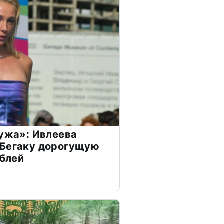
мужа»: Ивлеева
 Бегаку дорогущую
ублей