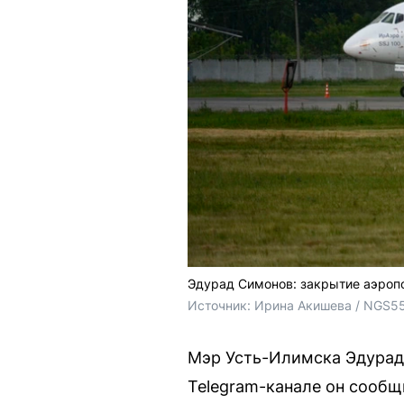
Эдурад Симонов: закрытие аэроп
Источник: 
Ирина Акишева / NGS5
Мэр Усть-Илимска Эдурад
Telegram-канале он сообщ