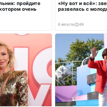
льник: пройдите
«Ну вот и всё»: з
 котором очень
развелась с моло
6 августа
69