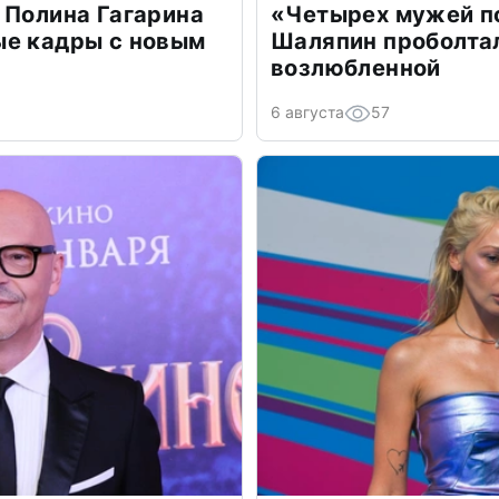
 Полина Гагарина
«Четырех мужей п
ые кадры с новым
Шаляпин проболтал
возлюбленной
6 августа
57