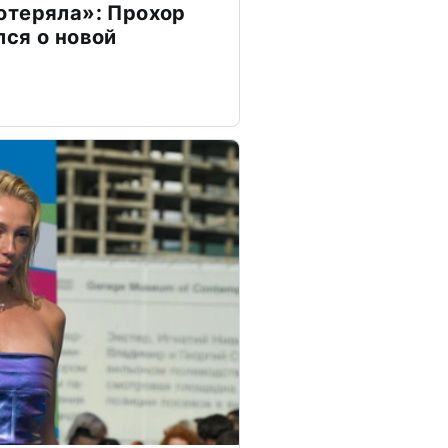
отеряла»: Прохор
ся о новой