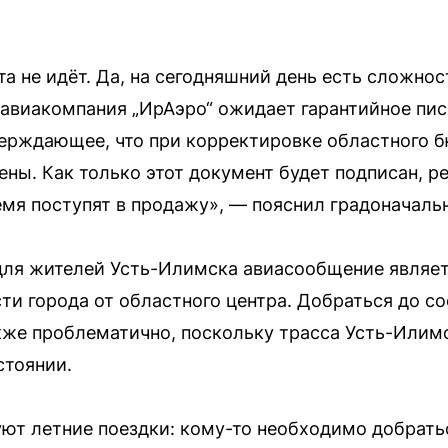
а не идёт. Да, на сегодняшний день есть сложнос
авиакомпания „ИрАэро“ ожидает гарантийное пис
верждающее, что при корректировке областного
ны. Как только этот документ будет подписан, р
мя поступят в продажу», — пояснил градоначаль
 для жителей Усть-Илимска авиасообщение являе
сти города от областного центра. Добраться до с
кже проблематично, поскольку трасса Усть-Илимс
стоянии.
ют летние поездки: кому-то необходимо добратьс