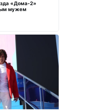
везда «Дома-2»
дым мужем