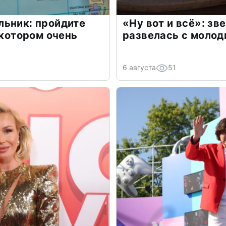
льник: пройдите
«Ну вот и всё»: з
 котором очень
развелась с моло
6 августа
51