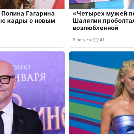
 Полина Гагарина
«Четырех мужей п
ые кадры с новым
Шаляпин проболтал
возлюбленной
6 августа
41