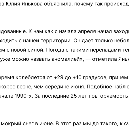
а Юлия Янькова объяснила, почему так происходи
лдованные. К нам как с начала апреля начал захо
 уходить с нашей территории. Он дает только неб
ем с новой силой. Погода с такими перепадами т
о уже можно назвать аномалией», — отметила Янь
время колеблется от +29 до +10 градусов, приче
корее весне, чем середине июня. Подобное наблю
ачале 1990-х. За последние 25 лет повторяемость
мокрый снег в июне. В этот раз мы до такого, к с