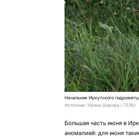
Начальник Иркутского гидрометце
Источник: 
Ирина Шарова / 72.RU
Большая часть июня в Ирк
аномалией: для июня таки