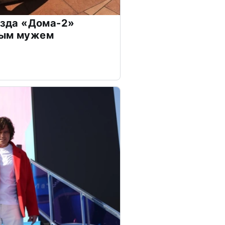
везда «Дома-2»
дым мужем