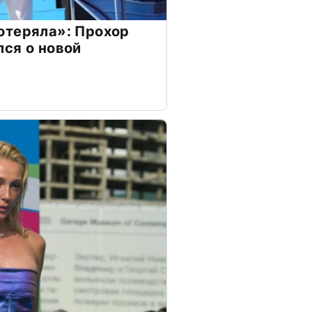
отеряла»: Прохор
ся о новой