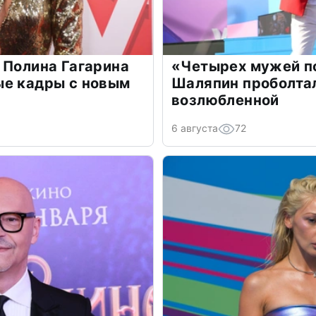
 Полина Гагарина
«Четырех мужей п
ые кадры с новым
Шаляпин проболтал
возлюбленной
6 августа
72