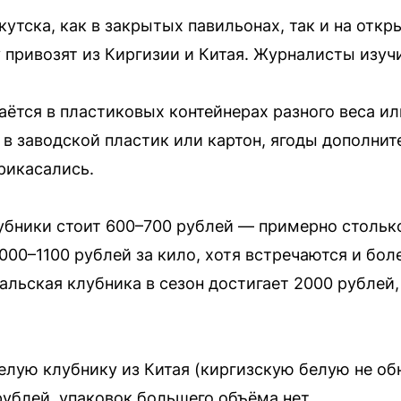
утска, как в закрытых павильонах, так и на откр
у привозят из Киргизии и Китая. Журналисты изуч
аётся в пластиковых контейнерах разного веса ил
 в заводской пластик или картон, ягоды дополни
рикасались.
бники стоит 600–700 рублей — примерно столько 
1000–1100 рублей за кило, хотя встречаются и бо
альская клубника в сезон достигает 2000 рублей,
елую клубнику из Китая (киргизскую белую не о
рублей, упаковок большего объёма нет.