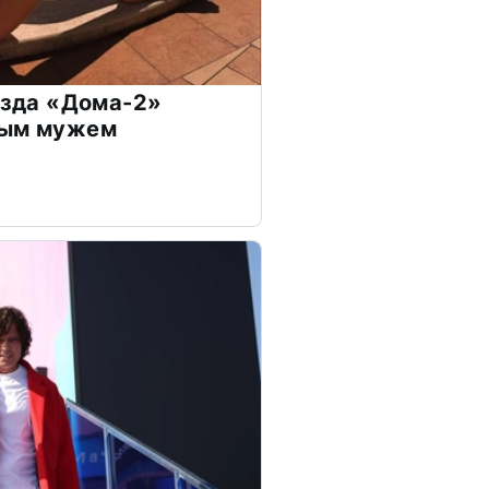
везда «Дома-2»
дым мужем