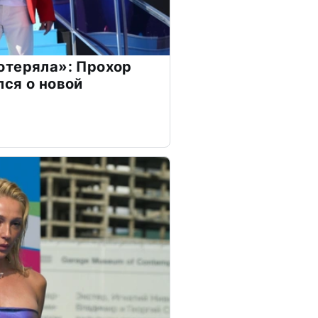
отеряла»: Прохор
ся о новой