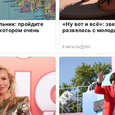
льник: пройдите
«Ну вот и всё»: з
 котором очень
развелась с моло
6 августа
93