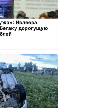
мужа»: Ивлеева
 Бегаку дорогущую
ублей