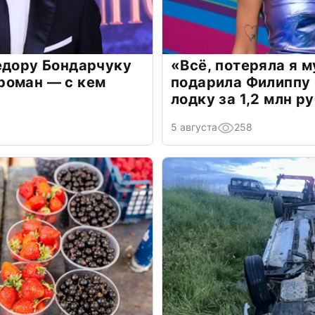
едору Бондарчуку
«Всё, потеряла я 
роман — с кем
подарила Филиппу
лодку за 1,2 млн р
5 августа
258