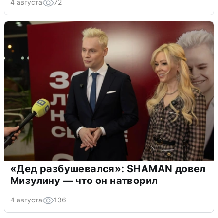
4 августа
72
«Дед разбушевался»: SHAMAN довел
Мизулину — что он натворил
4 августа
136