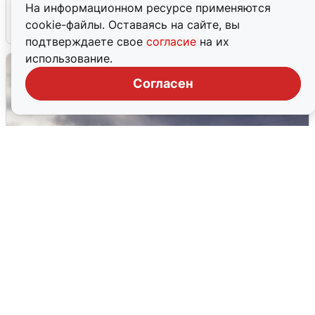
На информационном ресурсе применяются
cookie-файлы. Оставаясь на сайте, вы
4 августа
0
подтверждаете свое
согласие
на их
использование.
Согласен
Над ХМАО впервые сбили
беспилотники
3 августа
0