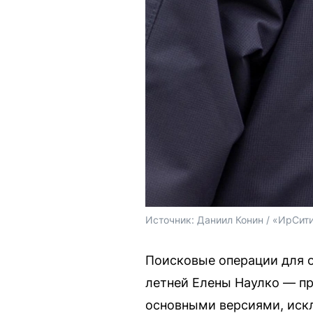
Источник: 
Даниил Конин / «ИрСит
Поисковые операции для 
летней Елены Наулко — п
основными версиями, иск