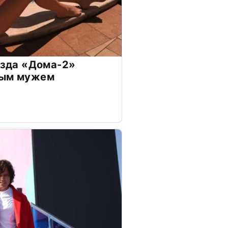
везда «Дома-2»
дым мужем