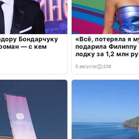
едору Бондарчуку
«Всё, потеряла я 
роман — с кем
подарила Филиппу
лодку за 1,2 млн р
5 августа
236