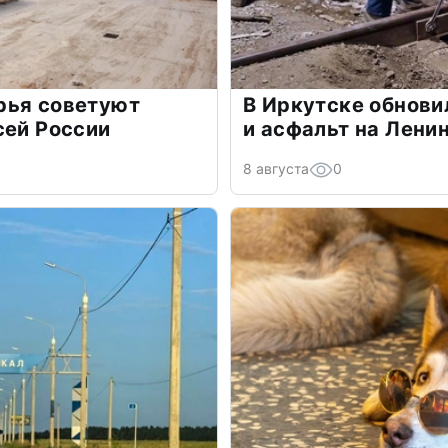
рья советуют
В Иркутске обнови
сей России
и асфальт на Лени
8 августа
0