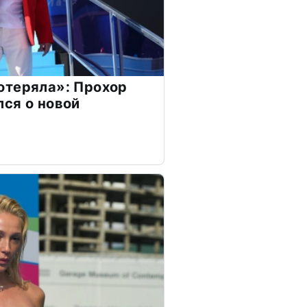
отеряла»: Прохор
ся о новой