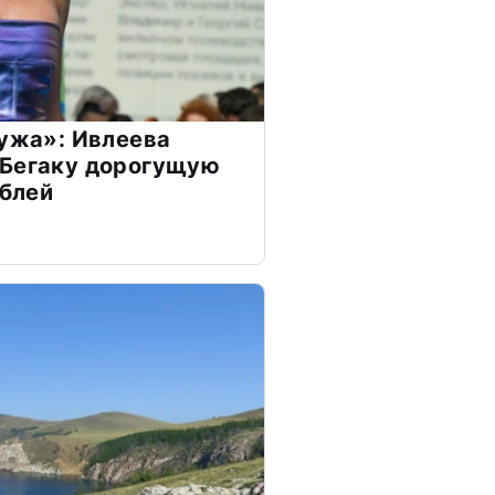
мужа»: Ивлеева
 Бегаку дорогущую
ублей