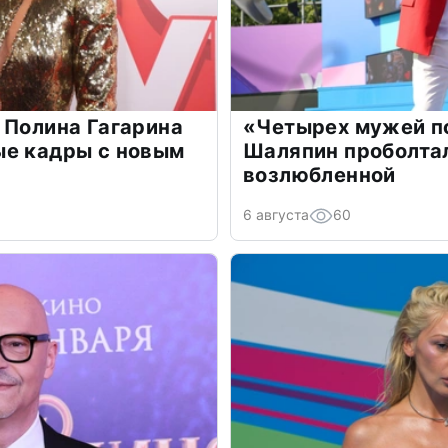
 Полина Гагарина
«Четырех мужей п
ые кадры с новым
Шаляпин проболтал
возлюбленной
6 августа
60