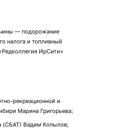
ичины — подорожание
го налога и топливный
 «Редколлегия ИрСити»
ртно-рекреационной и
ибири Марина Григорьева;
а (СБАТ) Вадим Копылов;