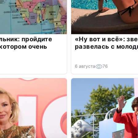
льник: пройдите
«Ну вот и всё»: з
 котором очень
развелась с моло
6 августа
76