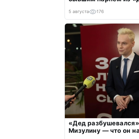
5 августа
176
«Дед разбушевался»
Мизулину — что он н