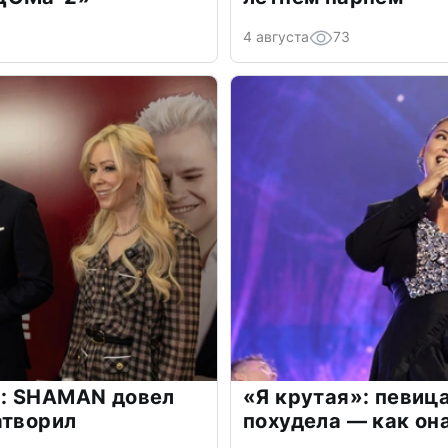
4 августа
73
: SHAMAN довел
«Я крутая»: певиц
атворил
похудела — как он