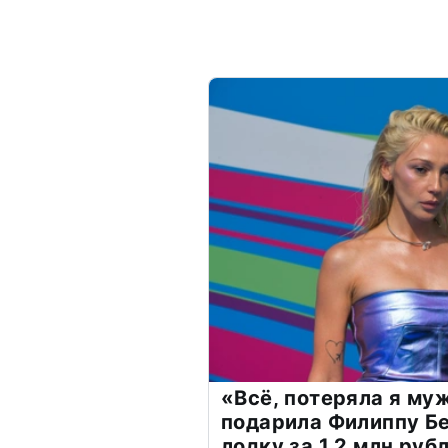
«Всё, потеряла я му
подарила Филиппу Б
лодку за 1,2 млн руб