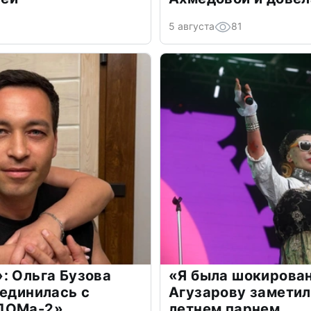
5 августа
81
: Ольга Бузова
«Я была шокирова
оединилась с
Агузарову заметил
«ДОМа-2»
летнем парнем