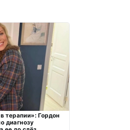
 в терапии»: Гордон
о диагнозу
а ее до слёз