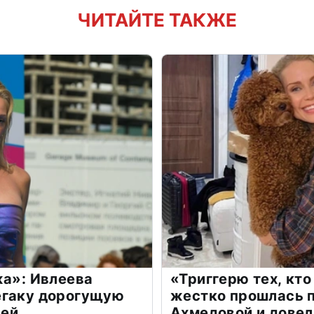
ЧИТАЙТЕ ТАКЖЕ
жа»: Ивлеева
«Триггерю тех, кто
егаку дорогущую
жестко прошлась п
лей
Ахмедовой и довел