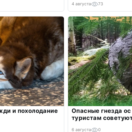
4 августа
73
жди и похолодание
Опасные гнезда ос
туристам советую
6 августа
0