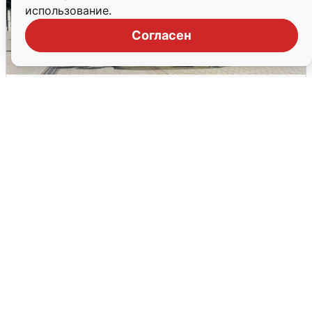
использование.
Согласен
У соседей пожар и сбои: что было при
режиме БПЛА в Прикамье
5 августа
0