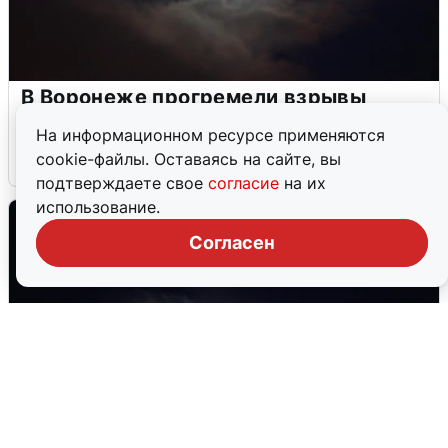
В Воронеже прогремели взрывы
после сигнала тревоги
На информационном ресурсе применяются
cookie-файлы. Оставаясь на сайте, вы
5 августа
0
подтверждаете свое
согласие
на их
использование.
Согласен