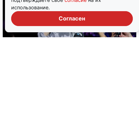
подтверждаете свое
согласие
на их
использование.
Согласен
«15 секунд Раммштайна»: концерт
«Ленинграда» в Волгограде
2 августа
0
Екатеринбург ушел под воду: выпало
41% месячной нормы
2 августа
0