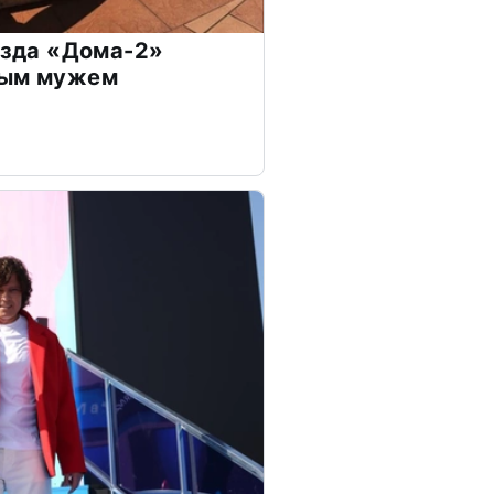
везда «Дома-2»
дым мужем