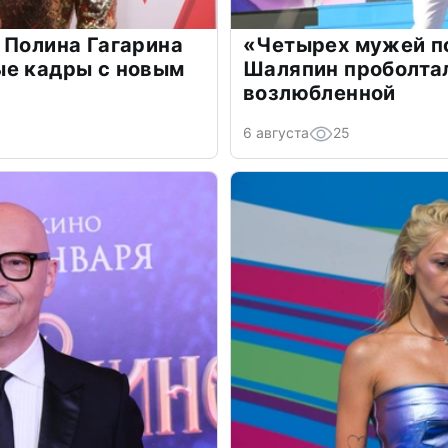
 Полина Гагарина
«Четырех мужей п
ые кадры с новым
Шаляпин проболтал
возлюбленной
6 августа
25