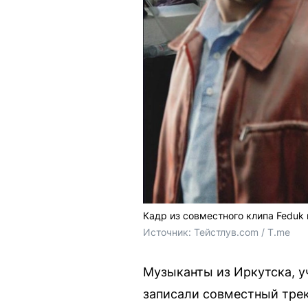
Кадр из совместного клипа Feduk
Источник: 
Тейстлув.com / T.me
Музыканты из Иркутска, уч
записали совместный трек