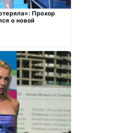
отеряла»: Прохор
ся о новой