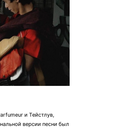
arfumeur и Тейстлув,
инальной версии песни был