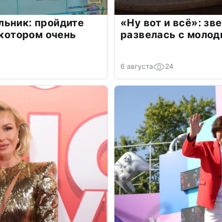
льник: пройдите
«Ну вот и всё»: з
 котором очень
развелась с моло
6 августа
24