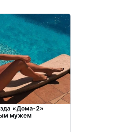
везда «Дома-2»
дым мужем