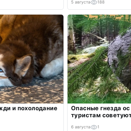
5 августа
188
жди и похолодание
Опасные гнезда ос
туристам советую
6 августа
1