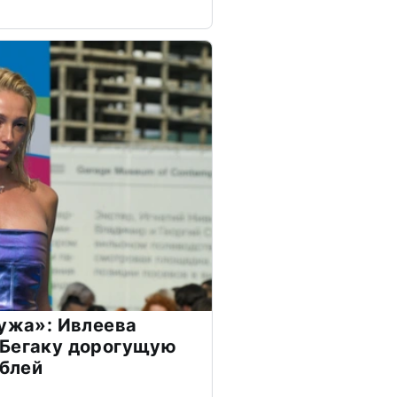
мужа»: Ивлеева
 Бегаку дорогущую
ублей