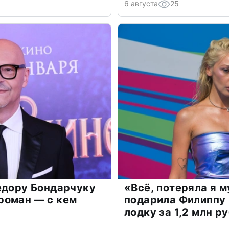
6 августа
25
едору Бондарчуку
«Всё, потеряла я 
роман — с кем
подарила Филиппу
лодку за 1,2 млн р