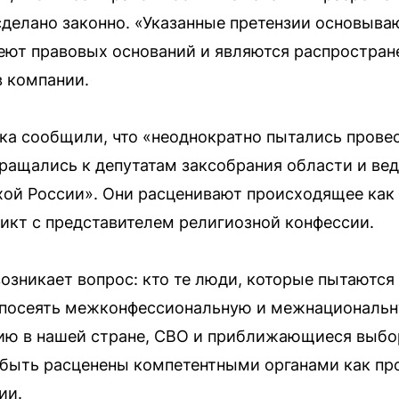
 сделано законно. «Указанные претензии основыва
еют правовых оснований и являются распростра
 компании.
а сообщили, что «неоднократно пытались провес
ращались к депутатам заксобрания области и ве
хой России». Они расценивают происходящее как
икт с представителем религиозной конфессии.
озникает вопрос: кто те люди, которые пытаются
 посеять межконфессиональную и межнациональну
ю в нашей стране, СВО и приближающиеся выборы
 быть расценены компетентными органами как пр
ии.