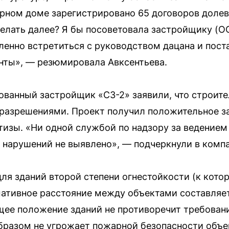
ирном доме зарегистрировано 65 договоров долево
делать далее? Я бы посоветовала застройщику (
ленно встретиться с руководством дацана и пост
ты», — резюмировала Авксентьева.
ванный застройщик «СЗ-2» заявили, что строите
с разрешениями. Проект получил положительное 
тизы. «Ни одной службой по надзору за ведением
 нарушений не выявлено», — подчеркнули в комп
ля зданий второй степени огнестойкости (к кото
ативное расстояние между объектами составляет
ющее положение зданий не противоречит требова
бразом не угрожает пожарной безопасности объе