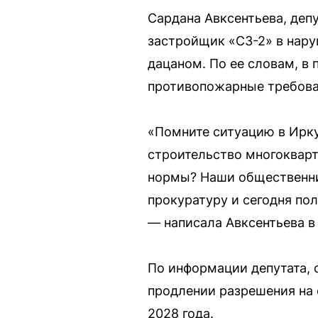
Сардана Авксентьева, де
застройщик «СЗ-2» в нар
дацаном. По ее словам, в
противопожарные требова
«Помните ситуацию в Ирку
строительство многокварт
нормы? Наши общественник
прокуратуру и сегодня по
— написала Авксентьева в 
По информации депутата, 
продлении разрешения на 
2028 года.