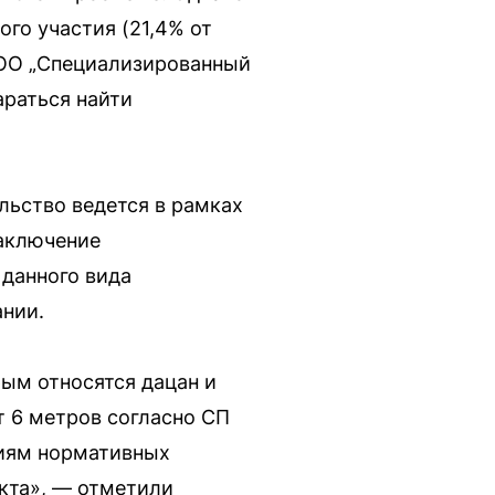
го участия (21,4% от
ООО „Специализированный
араться найти
льство ведется в рамках
заключение
 данного вида
ании.
рым относятся дацан и
 6 метров согласно СП
ниям нормативных
кта», — отметили