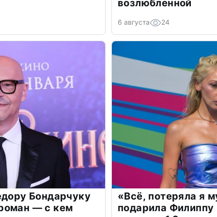
возлюбленной
6 августа
24
едору Бондарчуку
«Всё, потеряла я 
роман — с кем
подарила Филиппу