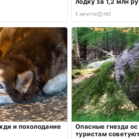
лодку за 1,2 млн р
5 августа
182
жди и похолодание
Опасные гнезда ос
туристам советую