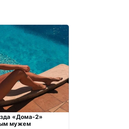
везда «Дома-2»
дым мужем