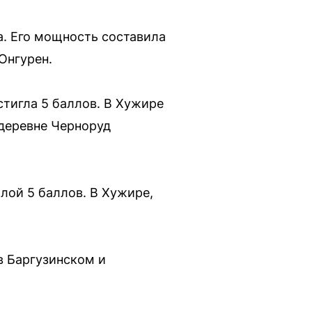
а. Его мощность составила
Онгурен.
стигла 5 баллов. В Хужире
 деревне Черноруд
илой 5 баллов. В Хужире,
в Баргузинском и