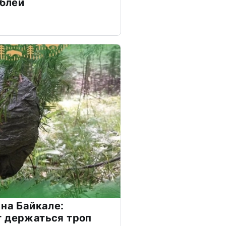
ублей
 на Байкале:
т держаться троп