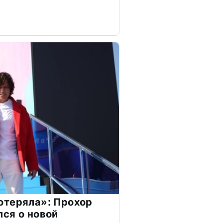
отеряла»: Прохор
ся о новой