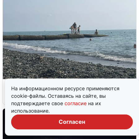
Сирены в Сочи: новая угроза БПЛА
На информационном ресурсе применяются
cookie-файлы. Оставаясь на сайте, вы
6 августа
0
подтверждаете свое
согласие
на их
использование.
Согласен