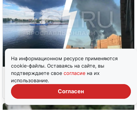
На информационном ресурсе применяются
cookie-файлы. Оставаясь на сайте, вы
Ночная атака БПЛА на Ярославль:
подтверждаете свое
согласие
на их
попадания и последствия
использование.
Согласен
6 августа
0