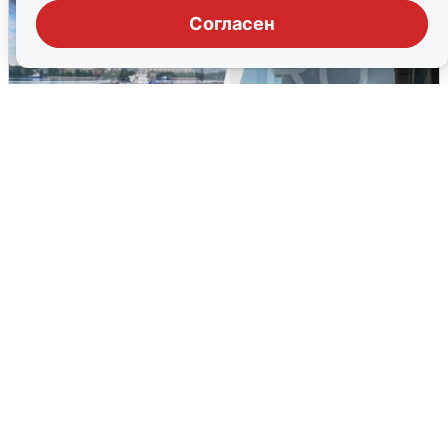
Согласен
Ночная атака БПЛА на Ярославль:
попадания и последствия
6 августа
0