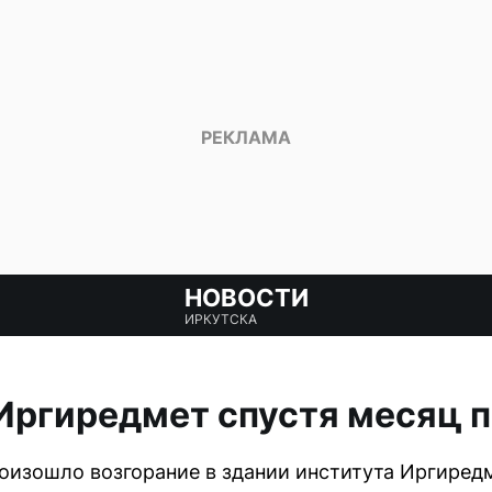
НОВОСТИ
ИРКУТСКА
Иргиредмет спустя месяц 
роизошло возгорание в здании института Иргиредм