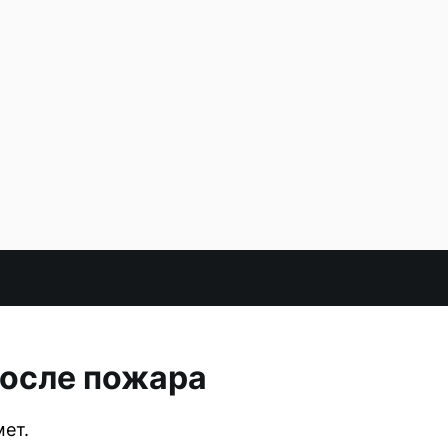
после пожара
ет.