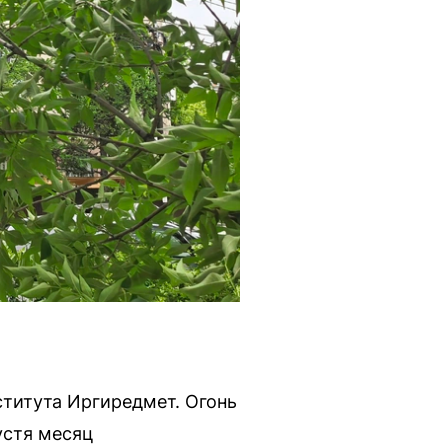
ститута Иргиредмет. Огонь
устя месяц