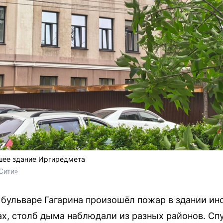
вшее здание Иргиредмета
Сити»
а бульваре Гагарина произошёл пожар в здании ин
ах, столб дыма наблюдали из разных районов. Сп