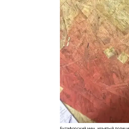
Бутафорский меч, изъятый полици