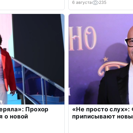
6 августа
235
еряла»: Прохор
«Не просто слух»:
 о новой
приписывают новы