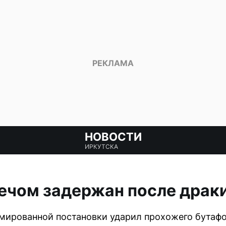
НОВОСТИ
ИРКУТСКА
ечом задержан после драк
юмированной постановки ударил прохожего бутаф