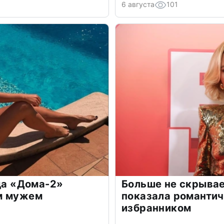
6 августа
101
зда «Дома-2»
Больше не скрывае
м мужем
показала романти
избранником