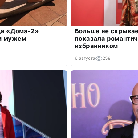
зда «Дома-2»
Больше не скрывае
м мужем
показала романти
избранником
6 августа
258