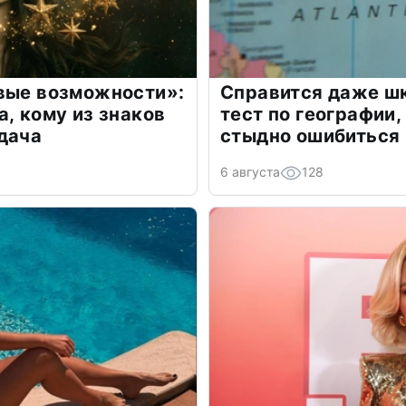
овые возможности»:
Справится даже шк
а, кому из знаков
тест по географии,
дача
стыдно ошибиться
6 августа
128