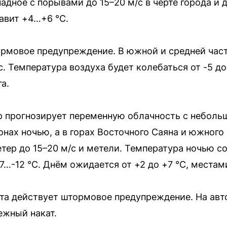
адное с порывами до 15–20 м/с в черте города и д
авит +4…+6 °C.
ормовое предупреждение. В южной и средней час
. Температура воздуха будет колебаться от -5 до
а.
р прогнозирует переменную облачность с небол
онах ночью, а в горах Восточного Саяна и южног
тер до 15–20 м/с и метели. Температура ночью со
7…-12 °C. Днём ожидается от +2 до +7 °C, местами 
рта действует штормовое предупреждение. На ав
ежный накат.