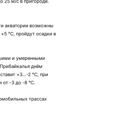
о 25 м/с в пригороде.
ти акватории возможны
 +5 °C, пройдут осадки в
ьшими и умеренными
о Прибайкалья днём
ставит +3…-2 °C, при
от -3 до -8 °C.
томобильных трассах