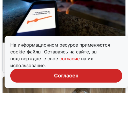
На информационном ресурсе применяются
Ночью в Самарской области завыли
cookie-файлы. Оставаясь на сайте, вы
сирены
подтверждаете свое
согласие
на их
использование.
8 августа
0
Согласен