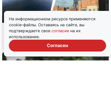
На информационном ресурсе применяются
cookie-файлы. Оставаясь на сайте, вы
Ночная атака БПЛА на Ярославль:
подтверждаете свое
согласие
на их
попадания и последствия
использование.
6 августа
0
Согласен