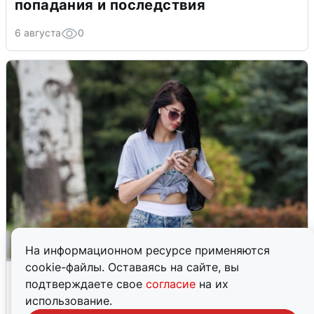
попадания и последствия
6 августа
0
На информационном ресурсе применяются
cookie-файлы. Оставаясь на сайте, вы
Волгоградцы остались без
подтверждаете свое
согласие
на их
мобильного интернета
использование.