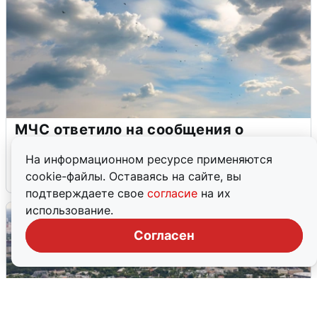
МЧС ответило на сообщения о
грохоте в Москве
На информационном ресурсе применяются
7 августа
0
cookie-файлы. Оставаясь на сайте, вы
подтверждаете свое
согласие
на их
использование.
Согласен