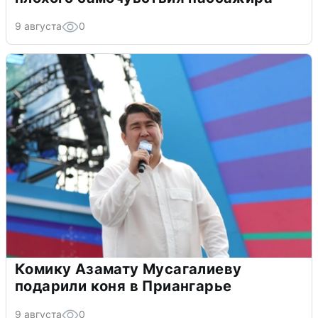
9 августа
0
Комику Азамату Мусагалиеву
подарили коня в Приангарье
9 августа
0