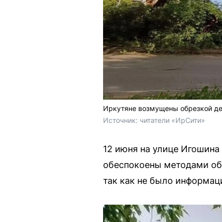
Иркутяне возмущены обрезкой де
Источник: 
читатели «ИрСити»
12 июня на улице Игошина
обеспокоены методами обр
так как не было информаци