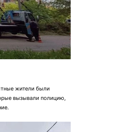
естные жители были
торые вызывали полицию,
ние.