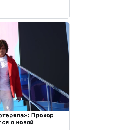
отеряла»: Прохор
ся о новой