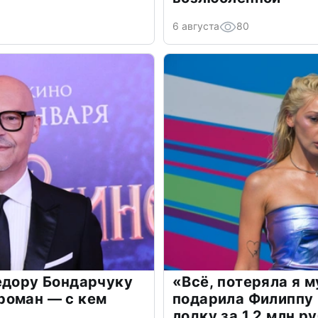
6 августа
80
едору Бондарчуку
«Всё, потеряла я 
роман — с кем
подарила Филиппу
лодку за 1,2 млн р