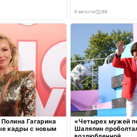
6 августа
98
 Полина Гагарина
«Четырех мужей п
ые кадры с новым
Шаляпин проболтал
возлюбленной