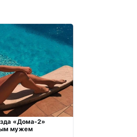
везда «Дома-2»
дым мужем