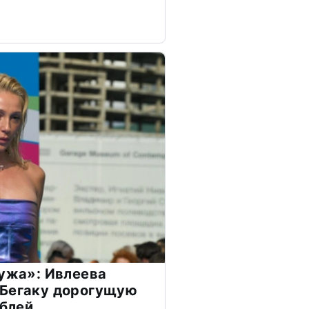
мужа»: Ивлеева
 Бегаку дорогущую
ублей