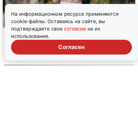
На информационном ресурсе применяются
cookie-файлы. Оставаясь на сайте, вы
подтверждаете свое
согласие
на их
Волгоградцы остались без
использование.
мобильного интернета
Согласен
6 августа
0