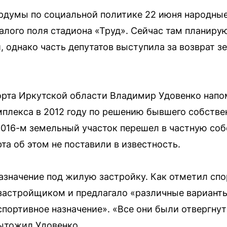
ордумы по социальной политике 22 июня народны
алого поля стадиона «Труд». Сейчас там планир
, однако часть депутатов выступила за возврат з
рта Иркутской области Владимир Удовенко напом
мплекса в 2012 году по решению бывшего собств
016-м земельный участок перешел в частную собс
та об этом не поставили в известность.
азначение под жилую застройку. Как отметил спо
застройщиком и предлагало «различные варианты,
портивное назначение». «Все они были отвергнуты
ытожил Удовенко.