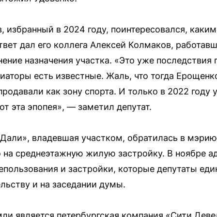
, избранный в 2024 году, поинтересовался, каки
твет дал его коллега Алексей Колмаков, работавш
нение назначения участка. «Это уже последствия
иаторы есть известные. Жаль, что тогда Ерощенко
 продавали как зону спорта. И только в 2022 году 
от эта эпопея», — заметил депутат.
Дали», владевшая участком, обратилась в мэрию
о на среднеэтажную жилую застройку. В ноябре 
епользования и застройки, которые депутаты еди
льству и на заседании думы.
ли является петербургская компания «Сити Деве