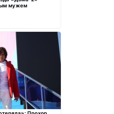
дым мужем
отеряла»: Прохор