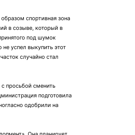
м образом спортивная зона
ий в созыве, который в
 принятого под шумок
 не успел выкупить этот
участок случайно стал
 с просьбой сменить
администрация подготовила
ногласно одобрили на
лопмент». Она планирует