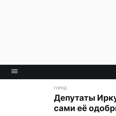
ГОРОД
Депутаты Ирку
сами её одобр