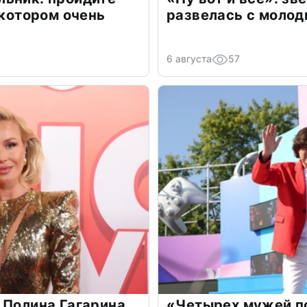
 котором очень
развелась с моло
6 августа
57
 Полина Гагарина
«Четырех мужей п