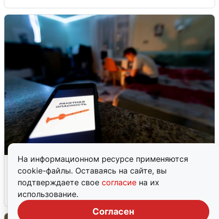
На информационном ресурсе применяются
Ночью в Самарской области завыли
cookie-файлы. Оставаясь на сайте, вы
сирены
подтверждаете свое
согласие
на их
использование.
8 августа
0
Согласен