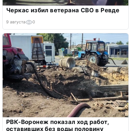
Черкас избил ветерана СВО в Ревде
9 августа
0
РВК-Воронеж показал ход работ,
оставивших без воды половину