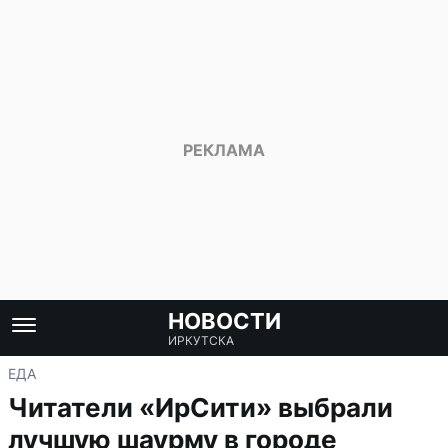
НОВОСТИ
ИРКУТСКА
ЕДА
Читатели «ИрСити» выбрали
лучшую шаурму в городе