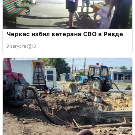
Черкас избил ветерана СВО в Ревде
9 августа
0