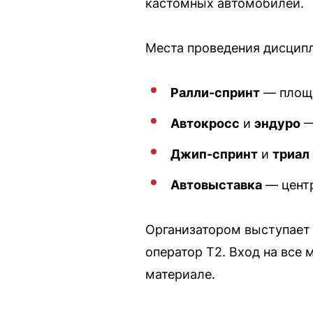
кастомных автомобилей.
Места проведения дисципл
Ралли-спринт
— площа
Автокросс
и
эндуро
—
Джип-спринт
и
триал
Автовыставка
— центр
Организатором выступает 
оператор Т2. Вход на все
материале.