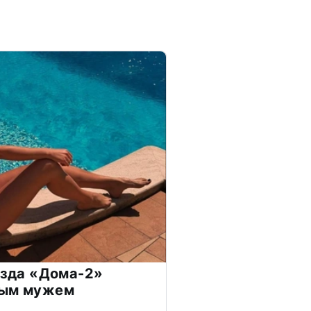
везда «Дома-2»
дым мужем