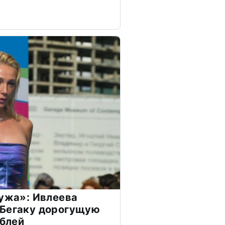
мужа»: Ивлеева
 Бегаку дорогущую
ублей