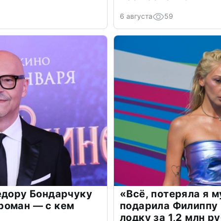
6 августа
59
едору Бондарчуку
«Всё, потеряла я 
роман — с кем
подарила Филиппу
лодку за 1,2 млн р