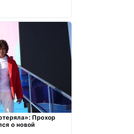
отеряла»: Прохор
ся о новой