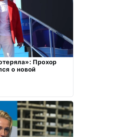
отеряла»: Прохор
ся о новой