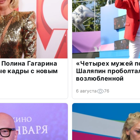
 Полина Гагарина
«Четырех мужей п
ые кадры с новым
Шаляпин проболтал
возлюбленной
6 августа
76