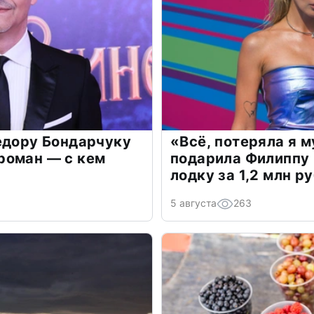
едору Бондарчуку
«Всё, потеряла я 
роман — с кем
подарила Филиппу
лодку за 1,2 млн р
5 августа
263