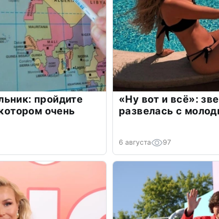
льник: пройдите
«Ну вот и всё»: з
 котором очень
развелась с моло
6 августа
97