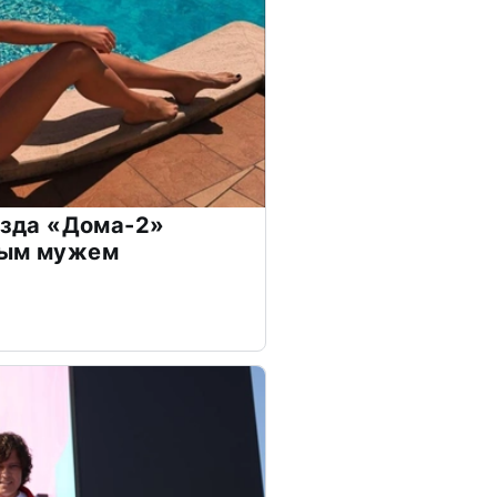
везда «Дома-2»
дым мужем