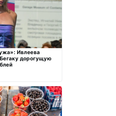
мужа»: Ивлеева
 Бегаку дорогущую
ублей