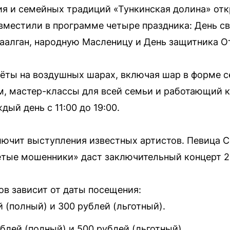
я и семейных традиций «Тункинская долина» отк
вместили в программе четыре праздника: День св
аалган, народную Масленицу и День защитника О
лёты на воздушных шарах, включая шар в форме с
м, мастер-классы для всей семьи и работающий к
ый день с 11:00 до 19:00.
ючит выступления известных артистов. Певица С
петые мошенники» даст заключительный концерт 2
в зависит от даты посещения:
й (полный) и 300 рублей (льготный).
ублей (полный) и 500 рублей (льготный).