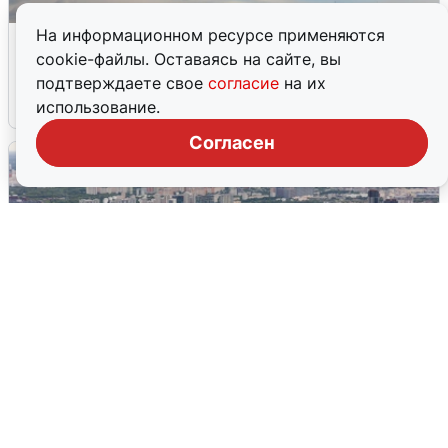
На информационном ресурсе применяются
МЧС ответило на сообщения о
cookie-файлы. Оставаясь на сайте, вы
грохоте в Москве
подтверждаете свое
согласие
на их
7 августа
0
использование.
Согласен
Москвичи услышали грохот, похожий