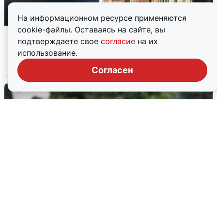
На информационном ресурсе применяются
cookie-файлы. Оставаясь на сайте, вы
Ночная атака БПЛА на Ярославль:
подтверждаете свое
согласие
на их
попадания и последствия
использование.
6 августа
0
Согласен