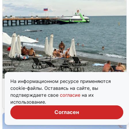
На информационном ресурсе применяются
Жители и туристы Сочи рассказали
cookie-файлы. Оставаясь на сайте, вы
об атаке БПЛА 5 августа
подтверждаете свое
согласие
на их
использование.
5 августа
0
Согласен