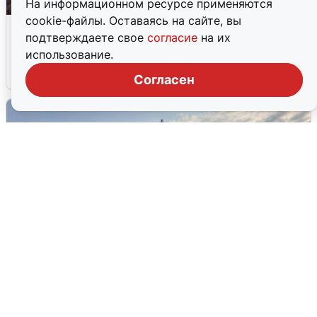
На информационном ресурсе применяются
cookie-файлы. Оставаясь на сайте, вы
Опубликована карта отключений
подтверждаете свое
согласие
на их
воды в Воронеже
использование.
6 августа
0
Согласен
В Сочи сняли угрозу атаки БПЛА,