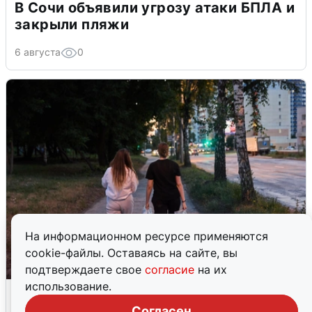
В Сочи объявили угрозу атаки БПЛА и
закрыли пляжи
6 августа
0
На информационном ресурсе применяются
cookie-файлы. Оставаясь на сайте, вы
подтверждаете свое
согласие
на их
использование.
Опубликована карта отключений
воды в Воронеже
Согласен