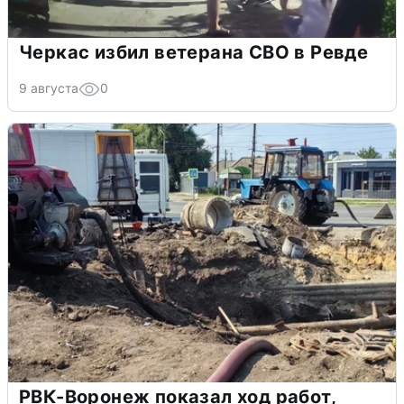
Черкас избил ветерана СВО в Ревде
9 августа
0
РВК-Воронеж показал ход работ,