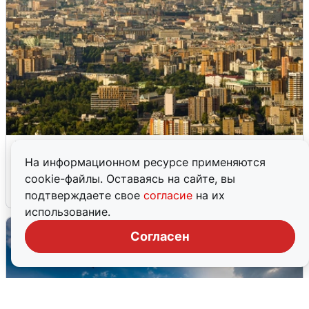
Москвичи услышали грохот в небе:
подробности
На информационном ресурсе применяются
cookie-файлы. Оставаясь на сайте, вы
7 августа
0
подтверждаете свое
согласие
на их
использование.
Согласен