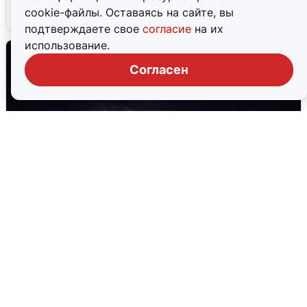
cookie-файлы. Оставаясь на сайте, вы
6 августа
0
подтверждаете свое
согласие
на их
использование.
Согласен
Взрывы в Воронеже после сигнала
тревоги
5 августа
0